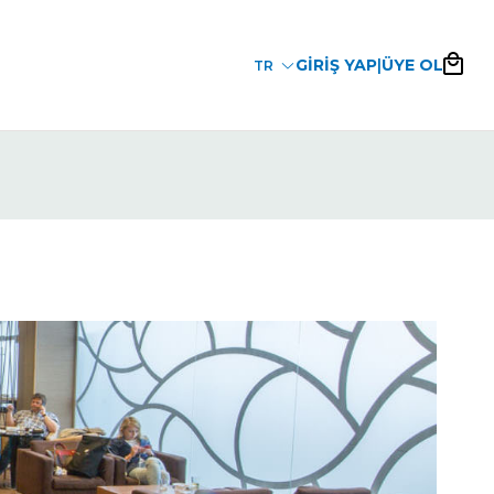
GİRİŞ YAP
|
ÜYE OL
TR