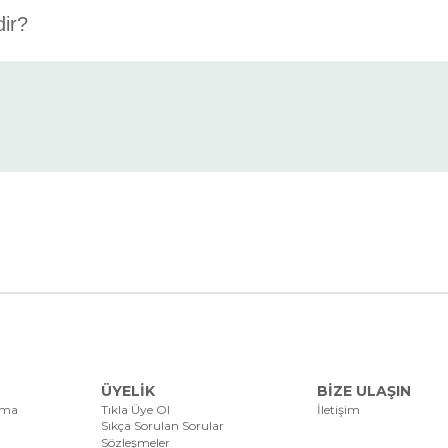
dir?
ÜYELİK
BİZE ULAŞIN
ama
Tıkla Üye Ol
İletişim
Sıkça Sorulan Sorular
Sözleşmeler